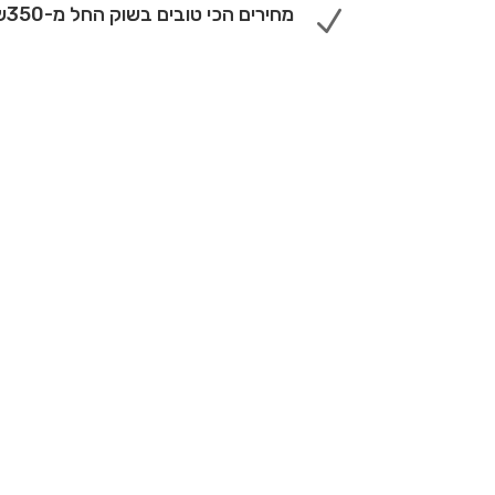
מחירים הכי טובים בשוק החל מ-350ש"ח
N
חייגו: 073-7020877