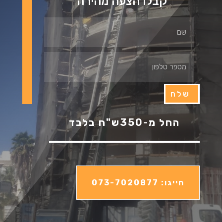
קבלו הצעה מהירה
שלח
החל מ-350ש"ח בלבד
חייגו: 073-7020877