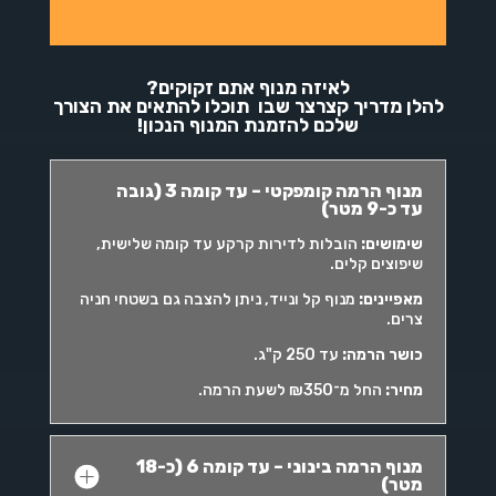
לאיזה מנוף אתם זקוקים?
להלן מדריך קצרצר שבו תוכלו להתאים את הצורך
שלכם להזמנת המנוף הנכון!
מנוף הרמה קומפקטי – עד קומה 3 (גובה
עד כ-9 מטר)
שימושים
:
הובלות לדירות קרקע עד קומה שלישית,
שיפוצים קלים.
מאפיינים
:
מנוף קל ונייד, ניתן להצבה גם בשטחי חניה
צרים.
כושר הרמה
:
עד 250 ק"ג.
מחיר
:
החל מ־₪350 לשעת הרמה.
מנוף הרמה בינוני – עד קומה 6 (כ-18
מטר)