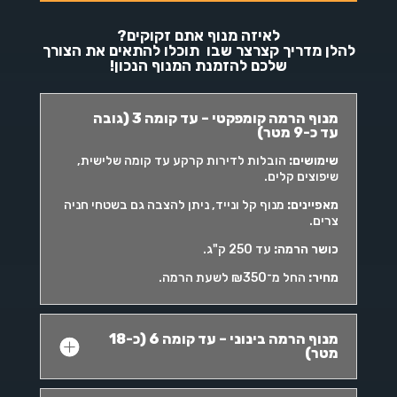
לאיזה מנוף אתם זקוקים?
להלן מדריך קצרצר שבו תוכלו להתאים את הצורך
שלכם להזמנת המנוף הנכון!
מנוף הרמה קומפקטי – עד קומה 3 (גובה
עד כ-9 מטר)
שימושים
:
הובלות לדירות קרקע עד קומה שלישית,
שיפוצים קלים.
מאפיינים
:
מנוף קל ונייד, ניתן להצבה גם בשטחי חניה
צרים.
כושר הרמה
:
עד 250 ק"ג.
מחיר
:
החל מ־₪350 לשעת הרמה.
מנוף הרמה בינוני – עד קומה 6 (כ-18
מטר)