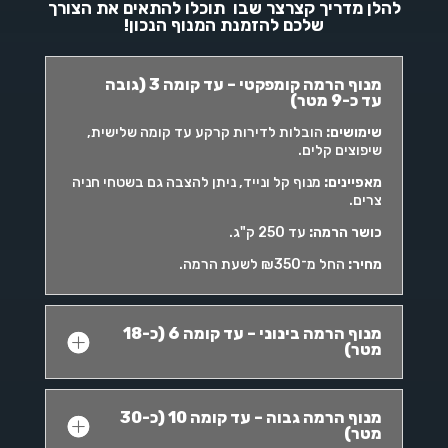
להלן מדריך קצרצר שבו תוכלו להתאים את הצורך
שלכם להזמנת המנוף הנכון!
מנוף הרמה קומפקטי – עד קומה 3 (גובה
עד כ-9 מטר)
שימושים
:
הובלות לדירות קרקע עד קומה שלישית,
שיפוצים קלים.
מאפיינים
:
מנוף קל ונייד, ניתן להצבה גם בשטחי חניה
צרים.
כושר הרמה
:
עד 250 ק"ג.
מחיר
:
החל מ־₪350 לשעת הרמה.
מנוף הרמה בינוני – עד קומה 6 (כ-18
מטר)
מנוף הרמה גבוה – עד קומה 10 (כ-30
מטר)