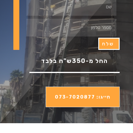
שלח
החל מ-350ש"ח בלבד
חייגו: 073-7020877