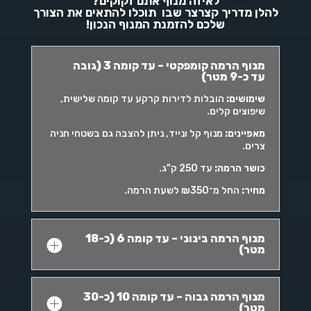
לאיזה מנוף אתם זקוקים?
להלן מדריך קצרצר שבו תוכלו להתאים את הצורך
שלכם להזמנת המנוף הנכון!
מנוף הרמה קומפקטי – עד קומה 3 (גובה
עד כ-9 מטר)
שימושים
:
הובלות לדירות קרקע עד קומה שלישית,
שיפוצים קלים.
מאפיינים
:
מנוף קל ונייד, ניתן להצבה גם בשטחי חניה
צרים.
כושר הרמה
:
עד 250 ק"ג.
מחיר
:
החל מ־₪350 לשעת הרמה.
מנוף הרמה בינוני – עד קומה 6 (כ-18
מטר)
מנוף הרמה גבוה – עד קומה 10 (כ-30
מטר)